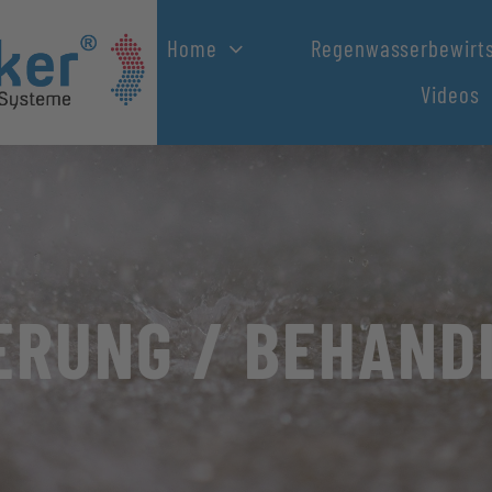
Home
Regenwasserbewirt
Videos
Versickerung / Rückhaltung / Drainage
HeitkerBloc 400
Rückhaltungswerksmodule HeitkerBloc 400
ERUNG / BEHAND
Versickerungsfertigmodule HeitkerBloc
HeitkerTunnel
HeitkerDrain