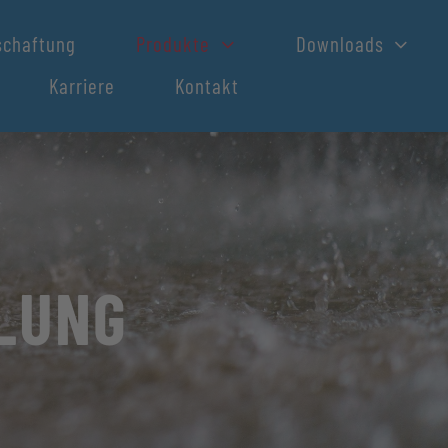
schaftung
Produkte
Downloads
Karriere
Kontakt
Sonstige Produkte / Zubehör
Geotextil
Dichtungsbahn
LUNG
Entlüfter
Baumbewässerungs-Set
Siloplatten-Ablaufschacht