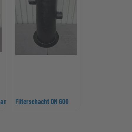
fang
Filterschacht DN 600