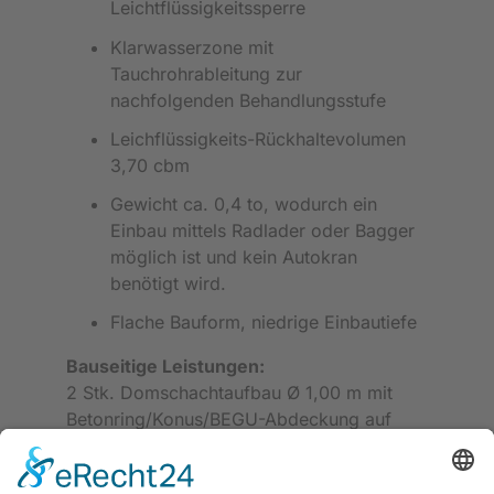
Leichtflüssigkeitssperre
Klarwasserzone mit
Tauchrohrableitung zur
nachfolgenden Behandlungsstufe
Leichflüssigkeits-Rückhaltevolumen
3,70 cbm
Gewicht ca. 0,4 to, wodurch ein
Einbau mittels Radlader oder Bagger
möglich ist und kein Autokran
benötigt wird.
Flache Bauform, niedrige Einbautiefe
Bauseitige Leistungen:
2 Stk. Domschachtaufbau Ø 1,00 m mit
Betonring/Konus/BEGU-Abdeckung auf
bewehrter Ortbetonplatte 1,60 m x 1,60 m
x 0,25 m, sowie Belüftung und Verrohrung