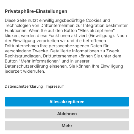
der Filteranlage
Art.-Nr.: 213332
Heitker GmbH
RegenwasserSysteme
Am Bahndamm 4 – 49809 Lingen
Tel. 0049 (0) 591 / 9 66 53-0 – E-Mail:
info[at]heitker-lingen.de
Impressum
Datenschutz
Allgemeine Geschäftsbedingungen