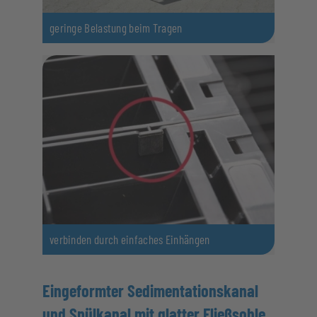
geringe Belastung beim Tragen
verbinden durch einfaches Einhängen
Eingeformter Sedimentationskanal
und Spülkanal mit glatter Fließsohle