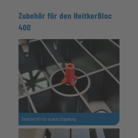
Zubehör für den HeitkerBloc
400
Zentrierstift für exakte Stapelung