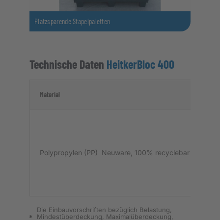
Platzsparende Stapelpaletten
Technische Daten
HeitkerBloc 400
Material
Spe
Polypropylen (PP) Neuware, 100% recyclebar
96
Die Einbauvorschriften bezüglich Belastung,
Mindestüberdeckung, Maximalüberdeckung,