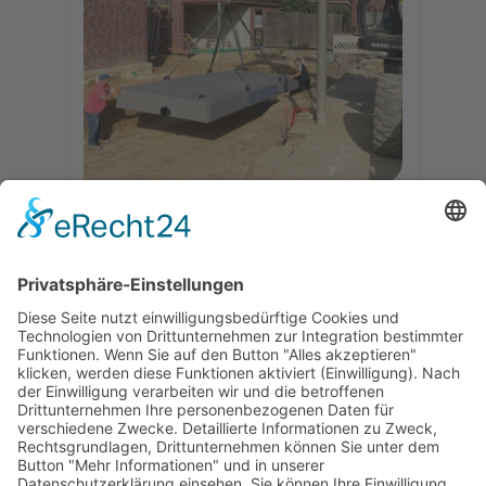
HeitkerBloc 400 Werksmodule